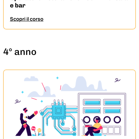
e bar
Scopri il corso
4° anno